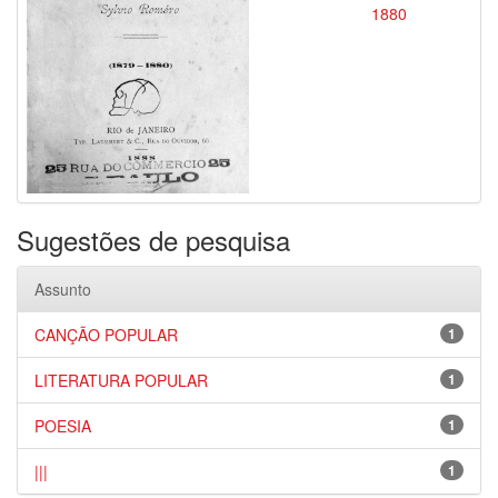
1880
Sugestões de pesquisa
Assunto
CANÇÃO POPULAR
1
LITERATURA POPULAR
1
POESIA
1
|||
1