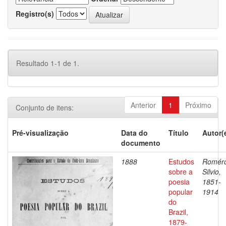
Registro(s)
Resultado 1-1 de 1.
Anterior
1
Próximo
Conjunto de itens:
Pré-visualização
Data do
Título
Autor(
documento
1888
Estudos
Romér
sobre a
Silvio,
poesia
1851-
popular
1914
do
Brazil,
1879-