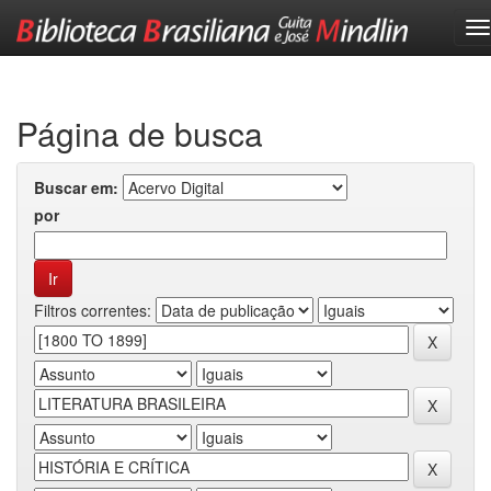
Skip
navigation
Página de busca
Buscar em:
por
Filtros correntes: