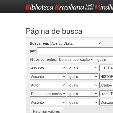
Skip
navigation
Página de busca
Buscar em:
por
Filtros correntes:
Retornar valores