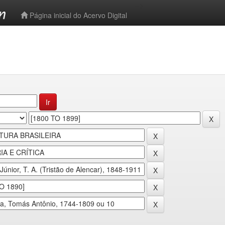
-->
Página inicial do Acervo Digital