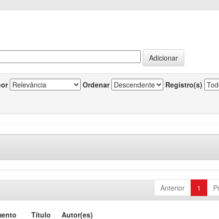
por
Ordenar
Registro(s)
Anterior
1
P
mento
Título
Autor(es)