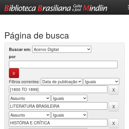
Skip
navigation
Página de busca
Buscar em:
por
Filtros correntes: