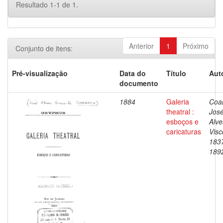
Resultado 1-1 de 1.
Anterior
1
Próximo
Conjunto de itens:
Pré-visualização
Data do
Título
Aut
documento
1884
Galeria
Coar
theatral :
Jos
esboços e
Alve
caricaturas
Visc
183
189