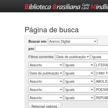
Skip
navigation
Página de busca
Buscar em:
por
Filtros correntes:
Retornar valores