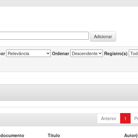
por
Ordenar
Registro(s)
Anterior
1
P
 documento
Título
Autor(