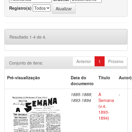
Registro(s)
Resultado 1-4 de 4.
Anterior
1
Próximo
Conjunto de itens:
Pré-visualização
Data do
Título
Autor(
documento
1885-1888;
A
-
1893-1894
Semana
(v.4,
1893-
1894)