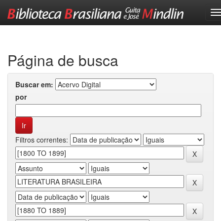
Skip
navigation
Página de busca
Buscar em:
por
Filtros correntes: