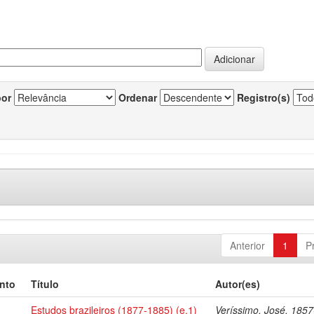
por
Ordenar
Registro(s)
Anterior
1
P
nto
Título
Autor(es)
Estudos brazileiros (1877-1885) (e.1)
Veríssimo, José, 185