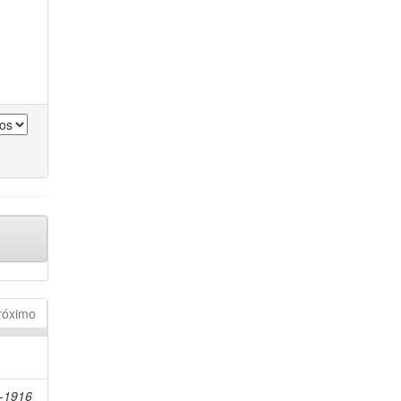
róximo
7-1916