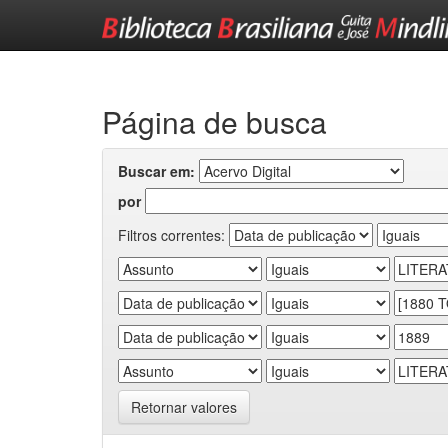
Skip
navigation
Página de busca
Buscar em:
por
Filtros correntes:
Retornar valores