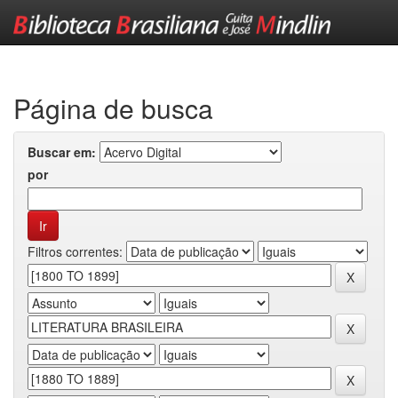
Skip
navigation
Página de busca
Buscar em:
por
Filtros correntes: