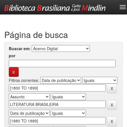
Skip
navigation
Página de busca
Buscar em:
por
Filtros correntes: