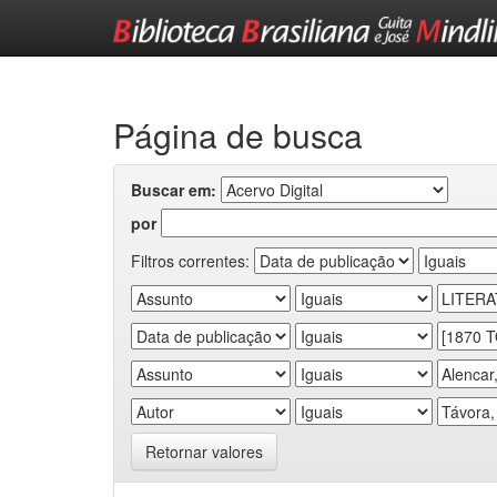
Skip
navigation
Página de busca
Buscar em:
por
Filtros correntes:
Retornar valores