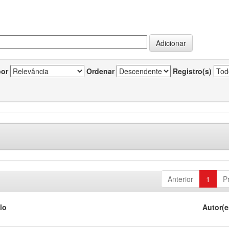
por
Ordenar
Registro(s)
Anterior
1
P
lo
Autor(e