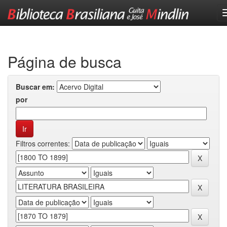
Skip
navigation
Página de busca
Buscar em:
por
Filtros correntes: