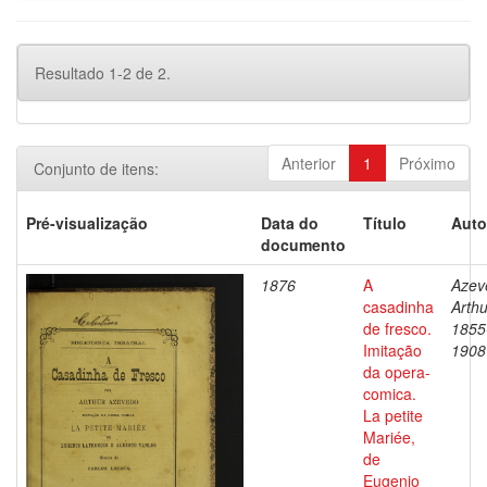
Resultado 1-2 de 2.
Anterior
1
Próximo
Conjunto de itens:
Pré-visualização
Data do
Título
Auto
documento
1876
A
Azev
casadinha
Arthu
de fresco.
1855
Imitação
1908
da opera-
comica.
La petite
Mariée,
de
Eugenio