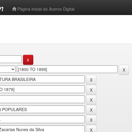
-->
Página inicial do Acervo Digital