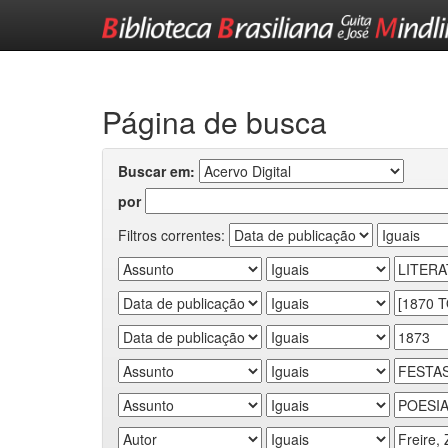
Skip
navigation
Página de busca
Buscar em:
por
Filtros correntes: