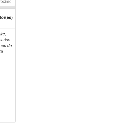
róximo
tor(es)
ire,
carias
nes da
va