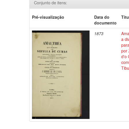
Conjunto de itens:
Pré-visualização
Data do
Títu
documento
1873
Ama
a di
para
por 
d'o
come
Tibu