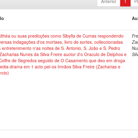
Anterior
1
P
lo
Au
lthéa ou suas predicções como Sibylla de Cumas respondendo
Fre
versas indagações d'os mortaes, livro de sortes, colleccionadas
Za
 entretenimento n'as noites de S. Antonio, S. João e S. Pedro
Nu
Zacharias Nunes da Silva Freire auctor d'o Oraculo de Delphos e
Sil
 Coffre de Segredos seguido de O Casamento que deo em droga
dia-drama em 1 acto pel-os Irmãos Silva Freire (Zacharias e
rcio)