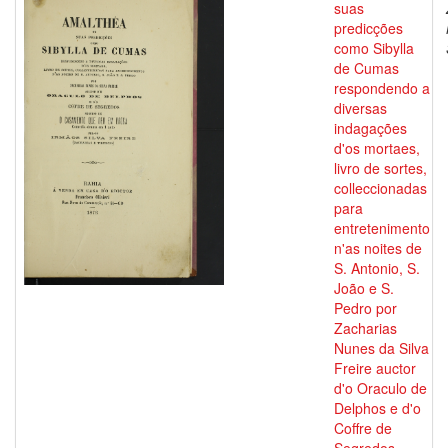
suas
predicções
como Sibylla
de Cumas
respondendo a
diversas
indagações
d'os mortaes,
livro de sortes,
colleccionadas
para
entretenimento
n'as noites de
S. Antonio, S.
João e S.
Pedro por
Zacharias
Nunes da Silva
Freire auctor
d'o Oraculo de
Delphos e d'o
Coffre de