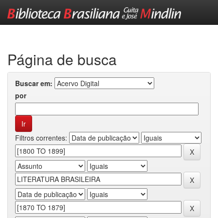
Skip
navigation
Página de busca
Buscar em:
por
Filtros correntes: