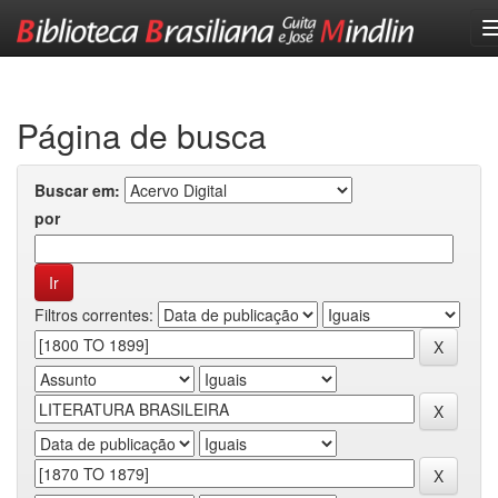
Skip
navigation
Página de busca
Buscar em:
por
Filtros correntes: