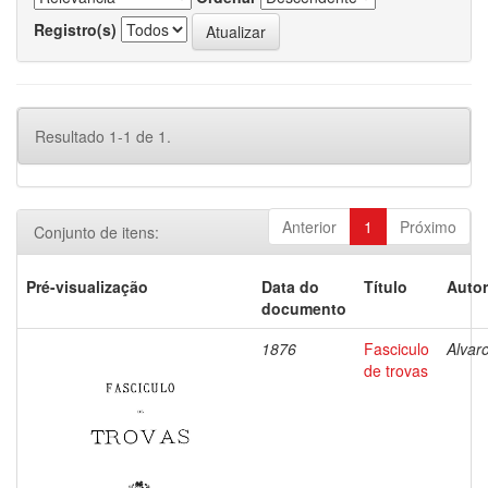
Registro(s)
Resultado 1-1 de 1.
Anterior
1
Próximo
Conjunto de itens:
Pré-visualização
Data do
Título
Autor
documento
1876
Fasciculo
Alvar
de trovas