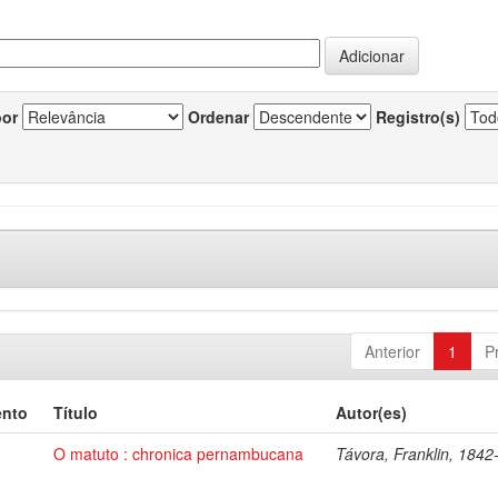
por
Ordenar
Registro(s)
Anterior
1
P
ento
Título
Autor(es)
O matuto : chronica pernambucana
Távora, Franklin, 184