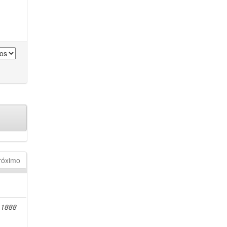
róximo
2-1888