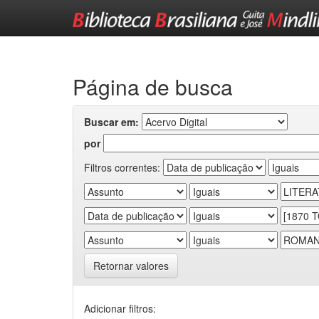
Skip
navigation
Página de busca
Buscar em:
por
Filtros correntes:
Retornar valores
Adicionar filtros: