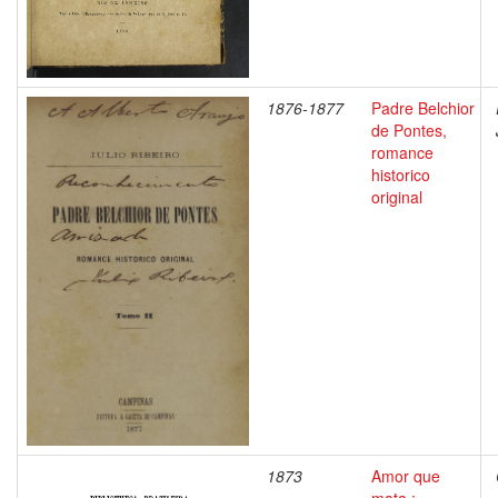
1876-1877
Padre Belchior
de Pontes,
romance
historico
original
1873
Amor que