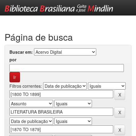
Skip
navigation
Página de busca
Buscar em:
por
Filtros correntes: