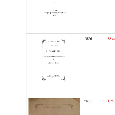
1876
O ca
1877
Um m