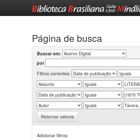
Skip
navigation
Página de busca
Buscar em:
por
Filtros correntes:
Retornar valores
Adicionar filtros: