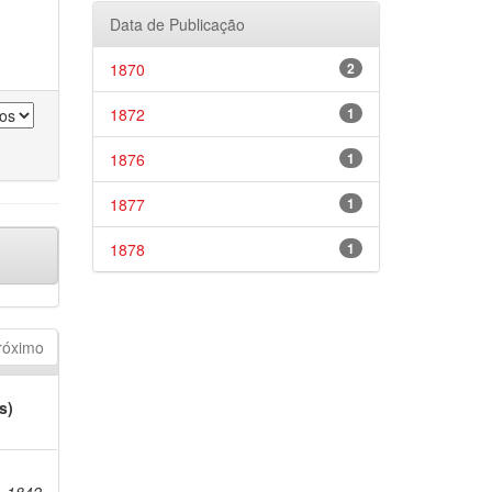
Data de Publicação
1870
2
1872
1
1876
1
1877
1
1878
1
róximo
s)