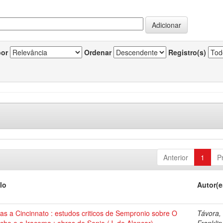
por
Ordenar
Registro(s)
Anterior
1
P
lo
Autor(e
as a Cincinnato : estudos criticos de Sempronio sobre O
Távora,