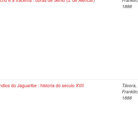
ho e a Iracema : obras de Senio (J. de Alencar)
Franklin
1888
ndios do Jaguaribe : historia do seculo XVII
Távora,
Franklin
1888