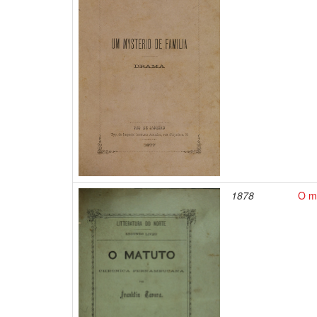
1878
O m