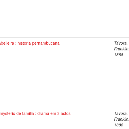
belleira : historia pernambucana
Távora,
Franklin
1888
ysterio de familia : drama em 3 actos
Távora,
Franklin
1888