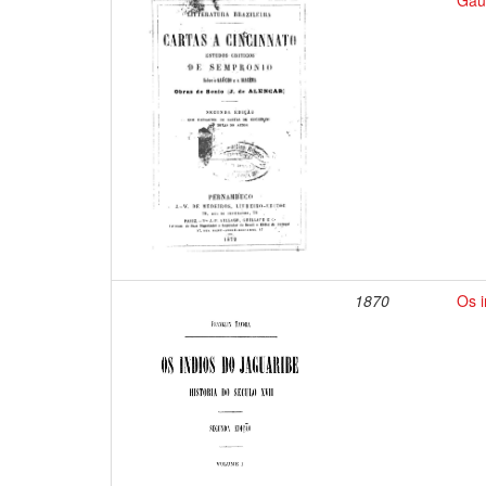
Gaúc
1870
Os i