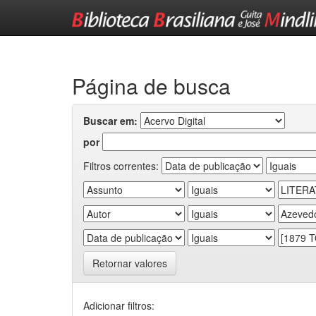
Skip
navigation
Página de busca
Buscar em:
por
Filtros correntes:
Retornar valores
Adicionar filtros: