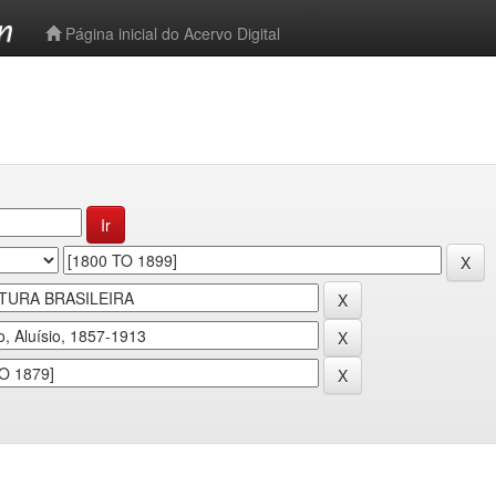
-->
Página inicial do Acervo Digital