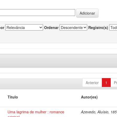
por
Ordenar
Registro(s)
Anterior
1
P
Título
Autor(es)
Uma lagrima de mulher : romance
Azevedo, Aluísio, 18