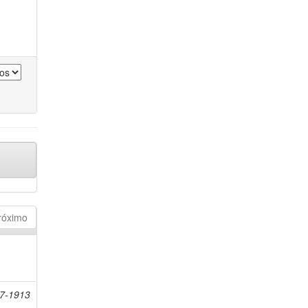
róximo
57-1913