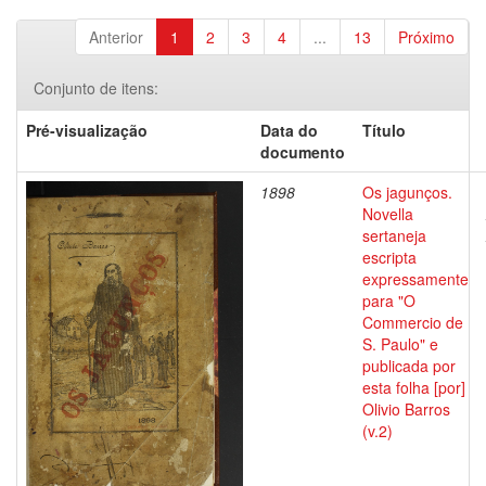
Anterior
1
2
3
4
...
13
Próximo
Conjunto de itens:
Pré-visualização
Data do
Título
documento
1898
Os jagunços.
Novella
sertaneja
escripta
expressamente
para "O
Commercio de
S. Paulo" e
publicada por
esta folha [por]
Olivio Barros
(v.2)