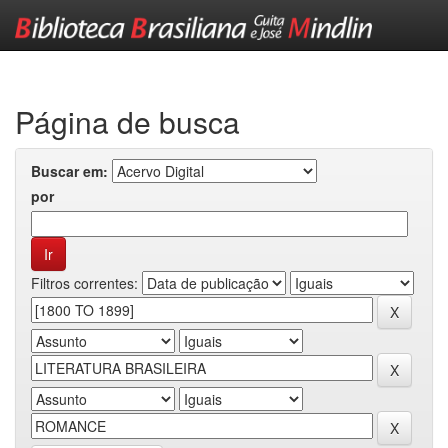
Skip
navigation
Página de busca
Buscar em:
por
Filtros correntes: