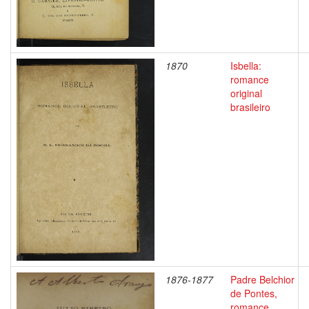
1870
Isbella:
romance
original
brasileiro
1876-1877
Padre Belchior
de Pontes,
romance