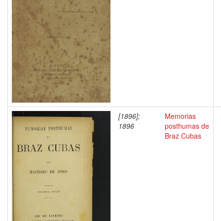
[1896];
Memorias
1896
posthumas de
Braz Cubas