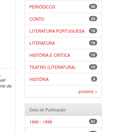
PERIÓDICOS
30
CONTO
25
LITERATURA PORTUGUESA
19
LITERATURA
16
HISTÓRIA E CRÍTICA
15
TEATRO (LITERATURA)
10
,
HISTÓRIA
8
uel
nio da
próximo >
Data de Publicação
1890 - 1899
81