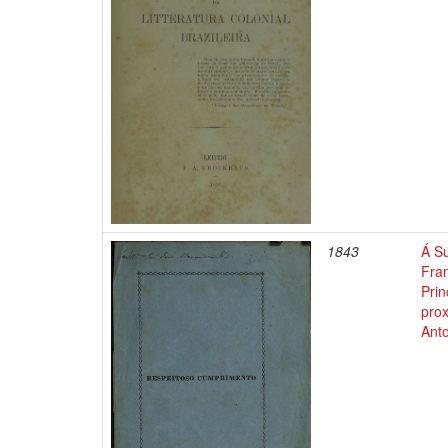
1843
Á Su
Fran
Prin
pro
Anto