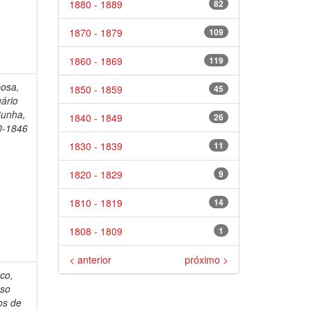
1880 - 1889
82
1870 - 1879
109
1860 - 1869
119
osa,
1850 - 1859
45
ário
Cunha,
1840 - 1849
26
0-1846
1830 - 1839
11
1820 - 1829
9
1810 - 1819
14
1808 - 1809
1
< anterior
próximo >
co,
nso
os de