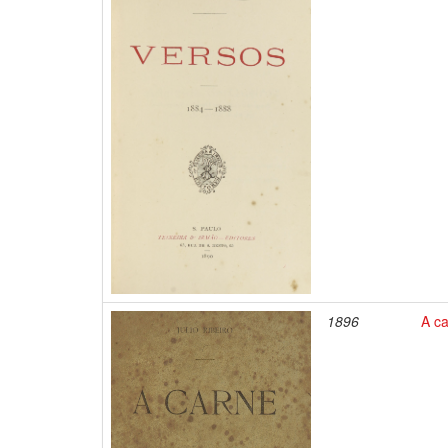
1896
A c