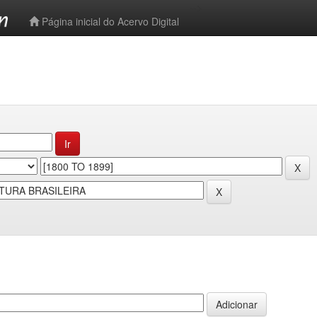
-->
Página inicial do Acervo Digital