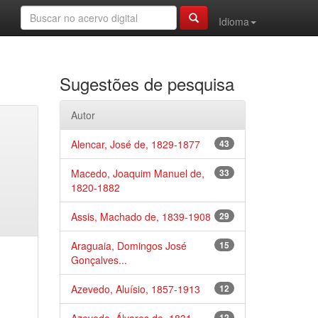
Idioma
Sugestões de pesquisa
Autor
Alencar, José de, 1829-1877
43
Macedo, Joaquim Manuel de,
33
1820-1882
Assis, Machado de, 1839-1908
29
Araguaia, Domingos José
15
Gonçalves...
Azevedo, Aluísio, 1857-1913
12
12