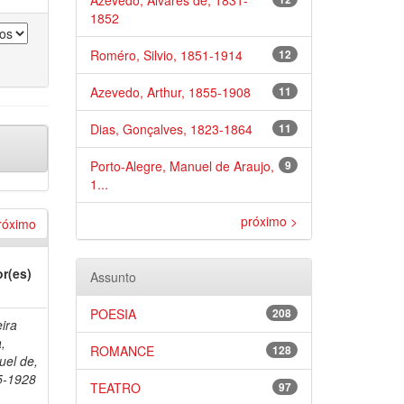
Azevedo, Álvares de, 1831-
1852
Roméro, Silvio, 1851-1914
12
Azevedo, Arthur, 1855-1908
11
Dias, Gonçalves, 1823-1864
11
Porto-Alegre, Manuel de Araujo,
9
1...
próximo >
róximo
r(es)
Assunto
POESIA
208
eira
,
ROMANCE
128
el de,
5-1928
TEATRO
97