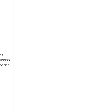
ea,
mundo,
0-1911