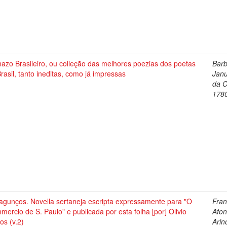
azo Brasileiro, ou colleção das melhores poezias dos poetas
Barb
rasil, tanto ineditas, como já impressas
Janu
da 
178
agunços. Novella sertaneja escripta expressamente para "O
Fran
ercio de S. Paulo" e publicada por esta folha [por] Olivio
Afo
os (v.2)
Arin