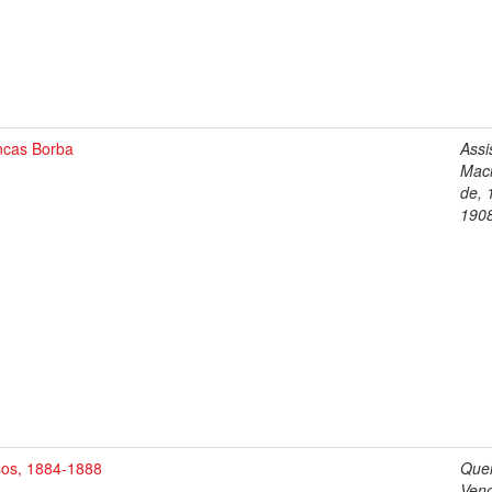
ncas Borba
Assi
Mac
de, 
190
sos, 1884-1888
Quei
Ven