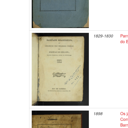
1829-1830
Parn
do B
1898
Os j
Comm
Barr