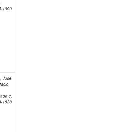
,
5-1990
a, José
fácio
ada e,
3-1838