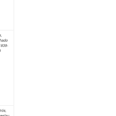
s,
hado
1839-
8
rós,
ceslau