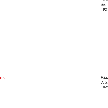
de, 
192
arne
Ribe
Júlio
184