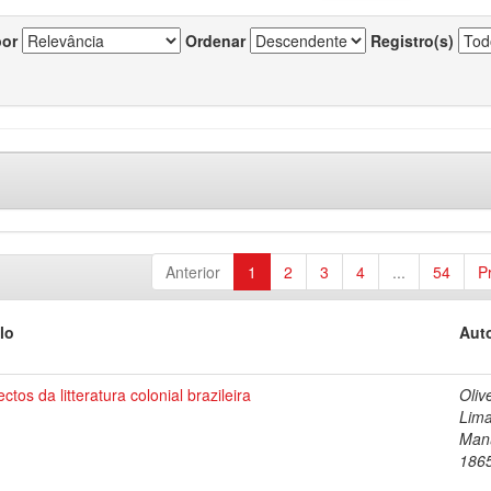
por
Ordenar
Registro(s)
Anterior
1
2
3
4
...
54
P
lo
Auto
ctos da litteratura colonial brazileira
Oliv
Lima
Manu
186