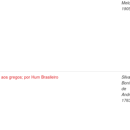
Melo
190
 aos gregos; por Hum Brasileiro
Silv
Boni
de
Andr
176