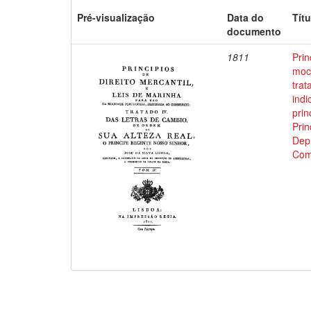
Pré-visualização
Data do
Títu
documento
1811
Prin
moci
trat
indi
prin
Prin
Depu
Com