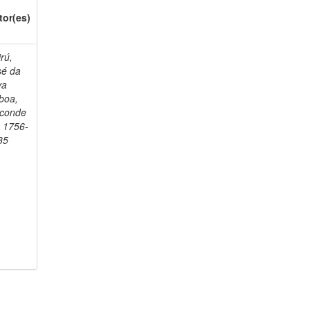
tor(es)
rú,
sé da
va
boa,
sconde
, 1756-
35