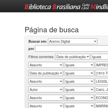
Skip
navigation
Página de busca
Buscar em:
por
Filtros correntes: