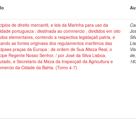
lo
Au
cipios de direito mercantil, e leis da Marinha para uso da
Cai
dade portugueza , destinada ao commercio , divididos em oito
Jo
ados elementares, contendo a respectiva legislaçaõ patria, e
Sil
cando as fontes originaes dos regulamentos maritimos das
Lis
cipaes praças da Europa : de ordem de Sua Alteza Real, o
Vi
cipe Regente Nosso Senhor, / por José da Silva Lisboa,
de
tado, e Secretario da Meza da Inspecçaõ da Agricultura e
18
mercio da Cidade da Bahia. (Tomo 4-7)