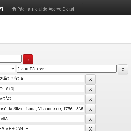
-->
Página inicial do Acervo Digital