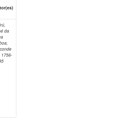
tor(es)
rú,
sé da
va
boa,
sconde
, 1756-
35