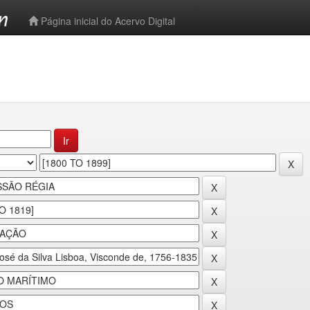
-->
Página inicial do Acervo Digital