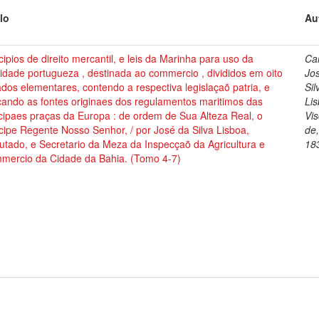
lo
Au
cipios de direito mercantil, e leis da Marinha para uso da
Cai
dade portugueza , destinada ao commercio , divididos em oito
Jo
ados elementares, contendo a respectiva legislaçaõ patria, e
Sil
cando as fontes originaes dos regulamentos maritimos das
Lis
cipaes praças da Europa : de ordem de Sua Alteza Real, o
Vi
cipe Regente Nosso Senhor, / por José da Silva Lisboa,
de
tado, e Secretario da Meza da Inspecçaõ da Agricultura e
18
mercio da Cidade da Bahia. (Tomo 4-7)