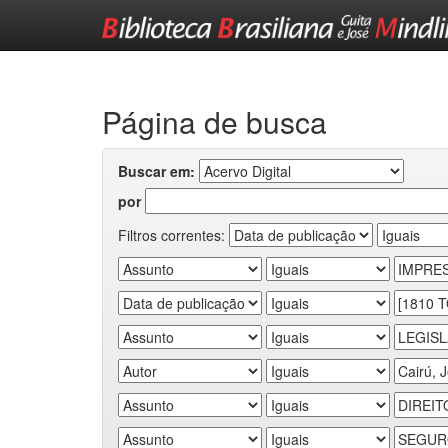
Skip
navigation
Página de busca
Buscar em:
por
Filtros correntes: