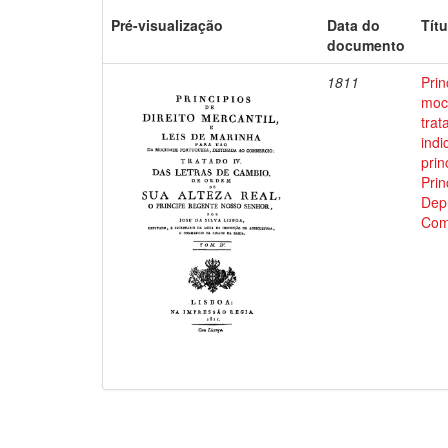
Pré-visualização
Data do
Títu
documento
1811
Prin
moci
trat
indi
prin
Prin
Depu
Com