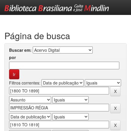
Skip
navigation
Página de busca
Buscar em:
por
Filtros correntes: