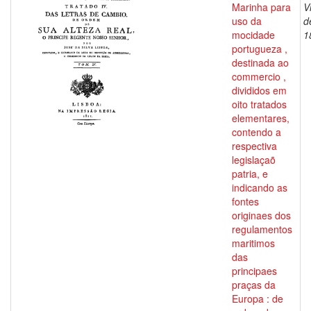
Marinha para
V
uso da
d
mocidade
1
portugueza ,
destinada ao
commercio ,
divididos em
oito tratados
elementares,
contendo a
respectiva
legislaçaõ
patria, e
indicando as
fontes
originaes dos
regulamentos
maritimos
das
principaes
praças da
Europa : de