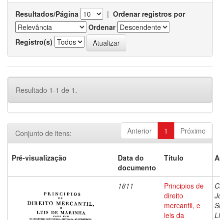
Resultados/Página
|
Ordenar registros por
Ordenar
Registro(s)
Resultado 1-1 de 1.
Anterior
1
Próximo
Conjunto de itens:
Pré-visualização
Data do
Título
A
documento
1811
Principios de
C
direito
J
mercantil, e
S
leis da
L