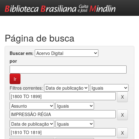
Skip
navigation
Página de busca
Buscar em:
por
Filtros correntes: