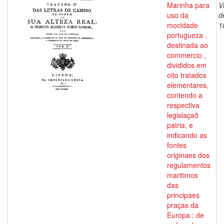
Marinha para
V
uso da
d
mocidade
1
portugueza ,
destinada ao
commercio ,
divididos em
oito tratados
elementares,
contendo a
respectiva
legislaçaõ
patria, e
indicando as
fontes
originaes dos
regulamentos
maritimos
das
principaes
praças da
Europa : de