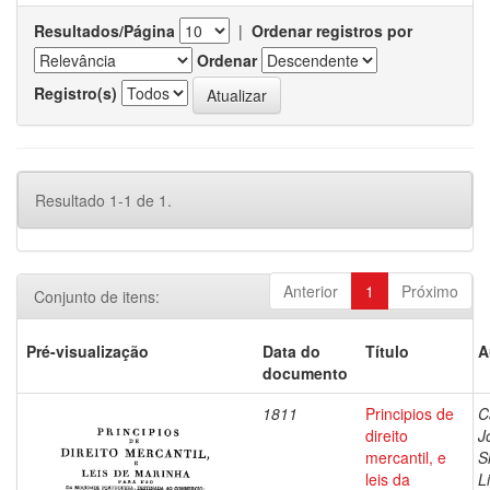
Resultados/Página
|
Ordenar registros por
Ordenar
Registro(s)
Resultado 1-1 de 1.
Anterior
1
Próximo
Conjunto de itens:
Pré-visualização
Data do
Título
A
documento
1811
Principios de
C
direito
J
mercantil, e
S
leis da
L