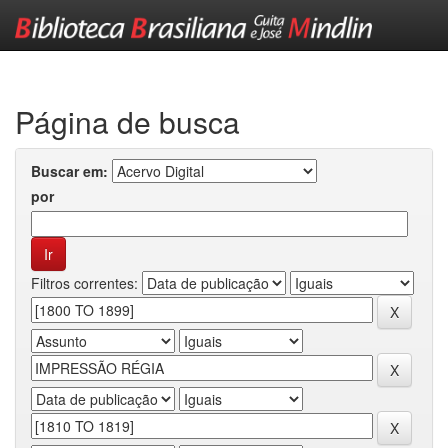
Skip
navigation
Página de busca
Buscar em:
por
Filtros correntes: