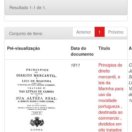
Resultado 1-1 de 1.
Anterior
1
Próximo
Conjunto de itens:
Pré-visualização
Data do
Título
A
documento
1811
Principios de
C
direito
J
mercantil, e
S
leis da
L
Marinha para
V
uso da
d
mocidade
1
portugueza ,
destinada ao
commercio ,
divididos em
oito tratados