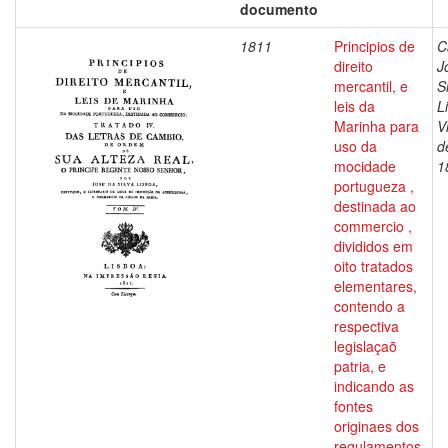
documento
1811
Principios de
C
direito
J
mercantil, e
S
leis da
L
Marinha para
V
uso da
d
mocidade
1
portugueza ,
destinada ao
commercio ,
divididos em
oito tratados
elementares,
contendo a
respectiva
legislaçaõ
patria, e
indicando as
fontes
originaes dos
regulamentos