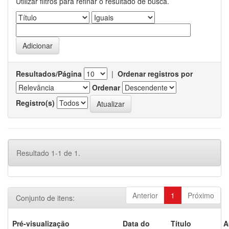
Utilizar filtros para refinar o resultado de busca.
Resultados/Página
|
Ordenar registros por
Ordenar
Registro(s)
Resultado 1-1 de 1.
Anterior
1
Próximo
Conjunto de itens:
Pré-visualização
Data do
Título
A