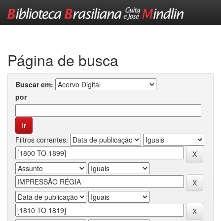
Skip
navigation
Página de busca
Buscar em:
por
Filtros correntes: