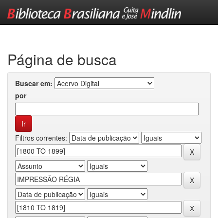
Skip
navigation
Página de busca
Buscar em:
por
Filtros correntes: