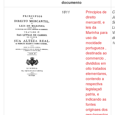
documento
1811
Principios de
C
direito
J
mercantil, e
S
leis da
L
Marinha para
V
uso da
d
mocidade
1
portugueza ,
destinada ao
commercio ,
divididos em
oito tratados
elementares,
contendo a
respectiva
legislaçaõ
patria, e
indicando as
fontes
originaes dos
regulamentos