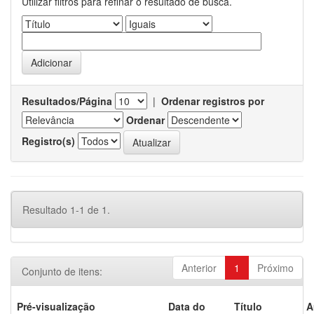
Utilizar filtros para refinar o resultado de busca.
Resultados/Página
|
Ordenar registros por
Ordenar
Registro(s)
Resultado 1-1 de 1.
Anterior
1
Próximo
Conjunto de itens:
Pré-visualização
Data do
Título
A