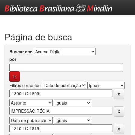
Skip
navigation
Página de busca
Buscar em:
por
Filtros correntes: