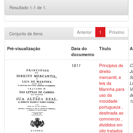
Resultado 1-1 de 1.
Anterior
1
Próximo
Conjunto de itens:
Pré-visualização
Data do
Título
A
documento
1811
Principios de
C
direito
J
mercantil, e
S
leis da
L
Marinha para
V
uso da
d
mocidade
1
portugueza ,
destinada ao
commercio ,
divididos em
oito tratados