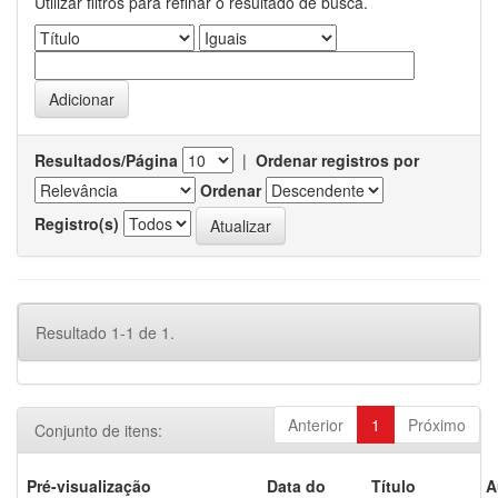
Utilizar filtros para refinar o resultado de busca.
Resultados/Página
|
Ordenar registros por
Ordenar
Registro(s)
Resultado 1-1 de 1.
Anterior
1
Próximo
Conjunto de itens:
Pré-visualização
Data do
Título
A