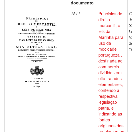
documento
1811
Principios de
C
direito
J
mercantil, e
S
leis da
L
Marinha para
V
uso da
d
mocidade
1
portugueza ,
destinada ao
commercio ,
divididos em
oito tratados
elementares,
contendo a
respectiva
legislaçaõ
patria, e
indicando as
fontes
originaes dos
regulamentos