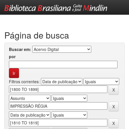
Skip
navigation
Página de busca
Buscar em:
por
Filtros correntes: