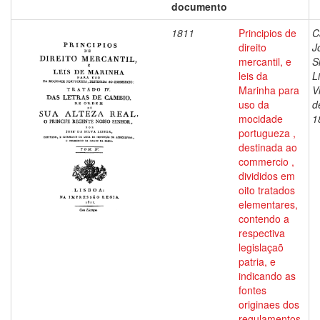
documento
1811
Principios de
C
direito
J
mercantil, e
S
leis da
L
Marinha para
V
uso da
d
mocidade
1
portugueza ,
destinada ao
commercio ,
divididos em
oito tratados
elementares,
contendo a
respectiva
legislaçaõ
patria, e
indicando as
fontes
originaes dos
regulamentos