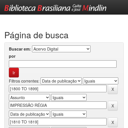
Skip
navigation
Página de busca
Buscar em:
por
Filtros correntes: