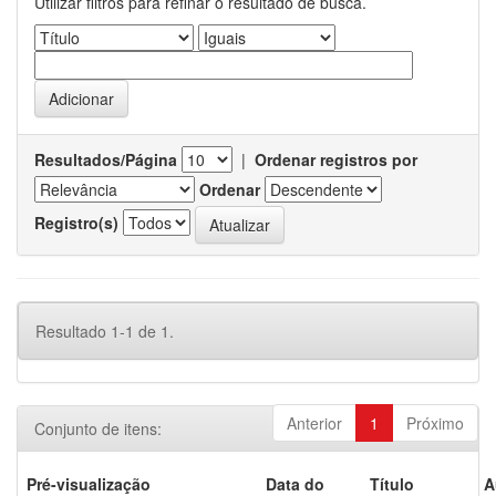
Utilizar filtros para refinar o resultado de busca.
Resultados/Página
|
Ordenar registros por
Ordenar
Registro(s)
Resultado 1-1 de 1.
Anterior
1
Próximo
Conjunto de itens:
Pré-visualização
Data do
Título
A