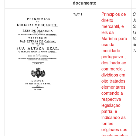
documento
1811
Principios de
C
direito
J
mercantil, e
S
leis da
L
Marinha para
V
uso da
d
mocidade
1
portugueza ,
destinada ao
commercio ,
divididos em
oito tratados
elementares,
contendo a
respectiva
legislaçaõ
patria, e
indicando as
fontes
originaes dos
regulamentos