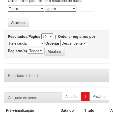
Utilizar filtros para refinar o resultado de busca.
Resultados/Página
|
Ordenar registros por
Ordenar
Registro(s)
Resultado 1-1 de 1.
Anterior
1
Próximo
Conjunto de itens:
Pré-visualização
Data do
Título
A