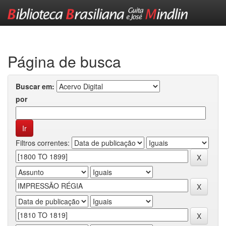
Skip
navigation
Página de busca
Buscar em:
por
Filtros correntes: