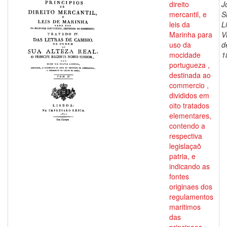
direito
J
mercantil, e
S
leis da
L
Marinha para
V
uso da
d
mocidade
1
portugueza ,
destinada ao
commercio ,
divididos em
oito tratados
elementares,
contendo a
respectiva
legislaçaõ
patria, e
indicando as
fontes
originaes dos
regulamentos
maritimos
das