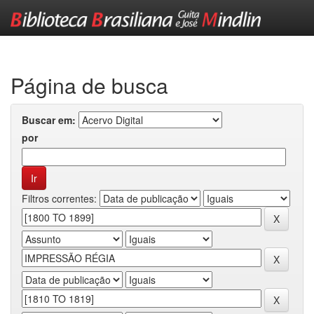
Skip
navigation
Página de busca
Buscar em:
por
Filtros correntes: