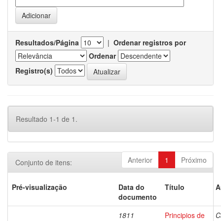
Resultados/Página
|
Ordenar registros por
Ordenar
Registro(s)
Resultado 1-1 de 1.
Anterior
1
Próximo
Conjunto de itens:
Pré-visualização
Data do
Título
A
documento
1811
Principios de
C