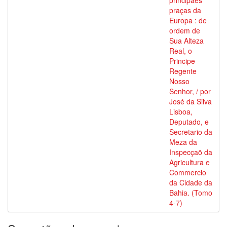
principaes
praças da
Europa : de
ordem de
Sua Alteza
Real, o
Principe
Regente
Nosso
Senhor, / por
José da Silva
Lisboa,
Deputado, e
Secretario da
Meza da
Inspecçaõ da
Agricultura e
Commercio
da Cidade da
Bahia. (Tomo
4-7)