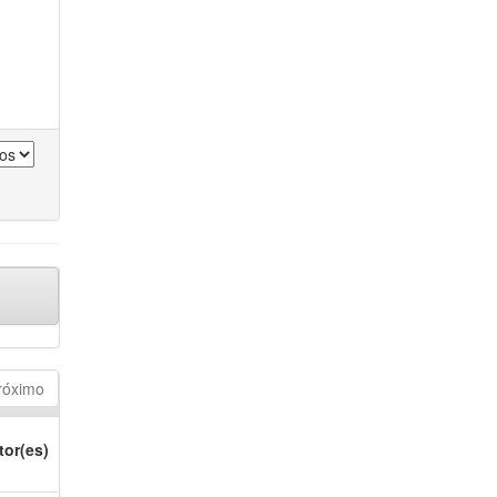
róximo
tor(es)