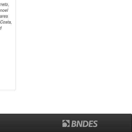
reto,
noel
vares
 Costa,
d