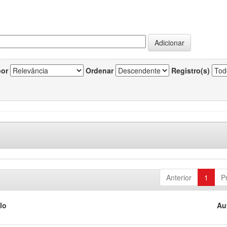
por
Ordenar
Registro(s)
Anterior
1
P
lo
Au