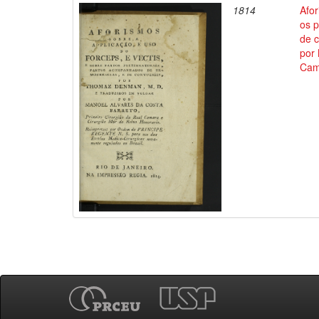
1814
Afor
os 
de 
por 
Cam