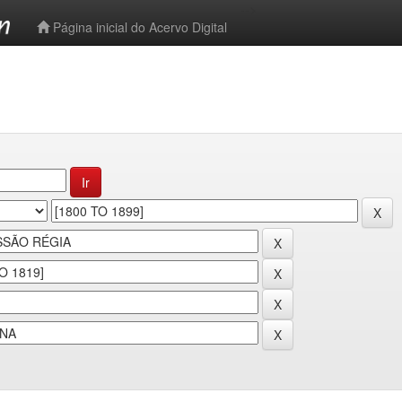
-->
Página inicial do Acervo Digital