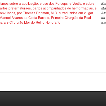
ismos sobre a applicação, e uso dos Forceps, e Vectis, e sobre
Bar
partos preternaturaes, partos acompanhados de hemorrhagias, e
Ma
convulsões, por Thomaz Denman, M.D. e traduzidos em vulgar
Ál
Manoel Alvares da Costa Barreto, Primeiro Cirurgião da Real
da
ara e Cirurgião Mór do Reino Honorario
tra