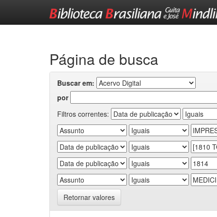
Skip
navigation
Página de busca
Buscar em:
por
Filtros correntes:
Retornar valores