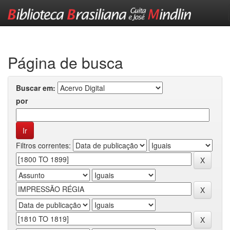
Skip
navigation
Página de busca
Buscar em:
por
Filtros correntes: