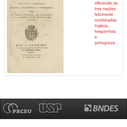
offerecido ás
tres nações
felizmente
combinadas.
Ingleza,
hespanhola
e
portugueza