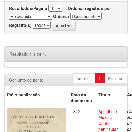
Resultados/Página
|
Ordenar registros por
Ordenar
Registro(s)
Resultado 1-1 de 1.
Anterior
1
Próximo
Conjunto de itens:
Pré-visualização
Data do
Título
Au
documento
1812
Appollo, e
Ca
Muzas,
Jo
Canto
Ma
peninsular,
da