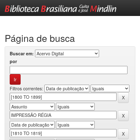
Skip
navigation
Página de busca
Buscar em:
por
Filtros correntes: