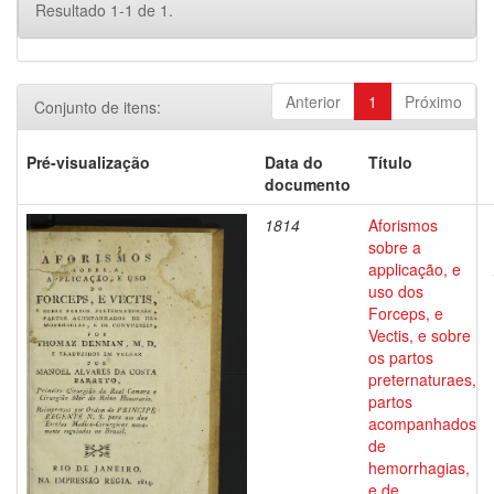
Resultado 1-1 de 1.
Anterior
1
Próximo
Conjunto de itens:
Pré-visualização
Data do
Título
documento
1814
Aforismos
sobre a
applicação, e
uso dos
Forceps, e
Vectis, e sobre
os partos
preternaturaes,
partos
acompanhados
de
hemorrhagias,
e de