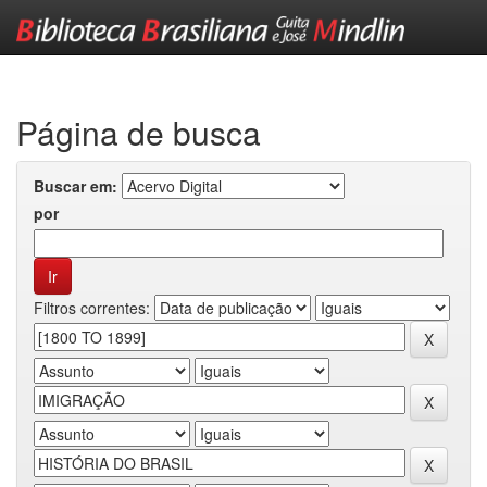
Skip
navigation
Página de busca
Buscar em:
por
Filtros correntes: