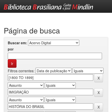
Skip
navigation
Página de busca
Buscar em:
por
Filtros correntes: