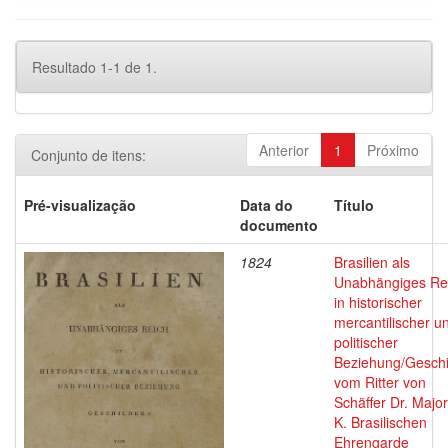
Resultado 1-1 de 1.
Anterior
1
Próximo
Conjunto de itens:
Pré-visualização
Data do
Título
documento
1824
Brasilien als
Unabhängiges Re
in historischer
mercantilischer u
politischer
Beziehung/Geschi
vom Ritter von
Schäffer Dr. Major
K. Brasilischen
Ehrengarde