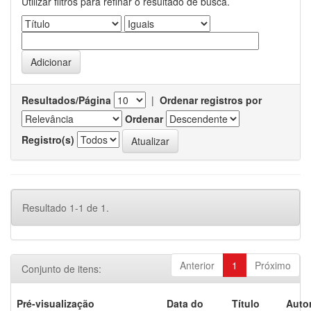
Utilizar filtros para refinar o resultado de busca.
Resultados/Página
|
Ordenar registros por
Ordenar
Registro(s)
Resultado 1-1 de 1.
Anterior
1
Próximo
Conjunto de itens:
Pré-visualização
Data do
Título
Autor