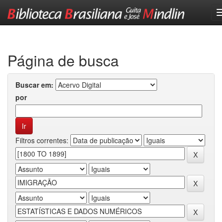
Skip
navigation
Página de busca
Buscar em:
por
Filtros correntes: