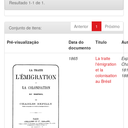
Resultado 1-1 de 1.
Anterior
1
Próximo
Conjunto de itens:
Pré-visualização
Data do
Título
Aut
documento
1865
La traite
Expi
l'émigration
Cha
et la
181
colonisation
18
au Brésil