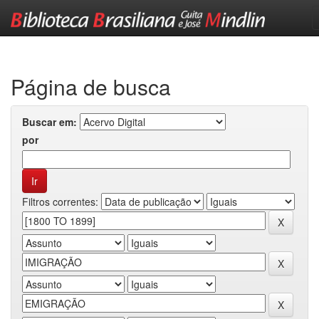
Skip
navigation
Página de busca
Buscar em:
por
Filtros correntes: