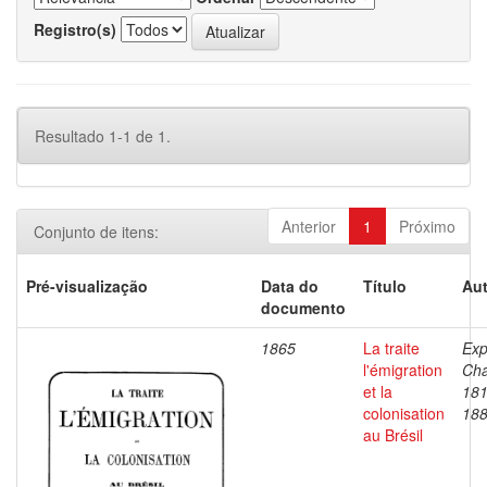
Registro(s)
Resultado 1-1 de 1.
Anterior
1
Próximo
Conjunto de itens:
Pré-visualização
Data do
Título
Aut
documento
1865
La traite
Expi
l'émigration
Cha
et la
181
colonisation
18
au Brésil