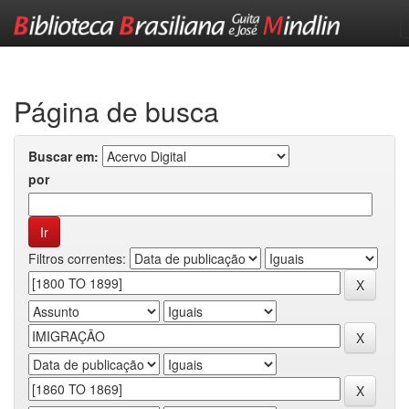
Skip
navigation
Página de busca
Buscar em:
por
Filtros correntes: