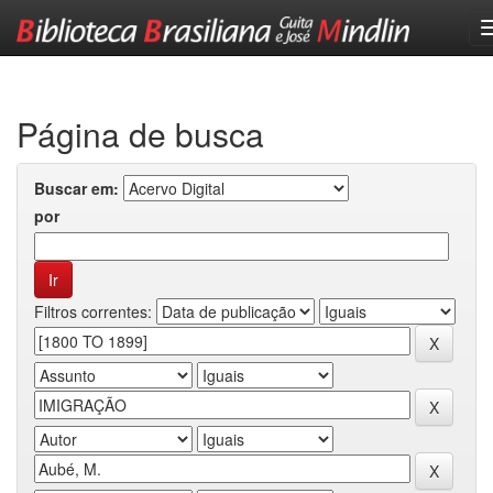
Skip
navigation
Página de busca
Buscar em:
por
Filtros correntes: