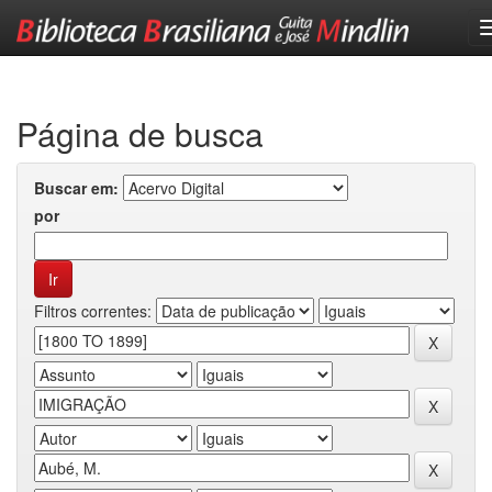
Skip
navigation
Página de busca
Buscar em:
por
Filtros correntes: