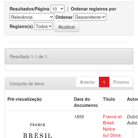
Resultados/Página
|
Ordenar registros por
Ordenar
Registro(s)
Resultado 1-1 de 1.
Anterior
1
Próximo
Conjunto de itens:
Pré-visualização
Data do
Título
Autor
documento
1859
France et
Dutot,
Brésil.
Aubé,
Notice
sur Dona