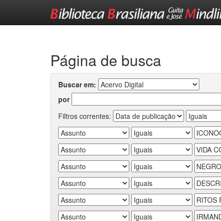
Skip
navigation
Página de busca
Buscar em:
por
Filtros correntes: