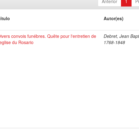
Anterior
1
P
ítulo
Autor(es)
ivers convois funébres. Quête pour l'entretien de
Debret, Jean Bapt
'eglise du Rosario
1768-1848