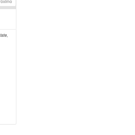
róximo
iste,