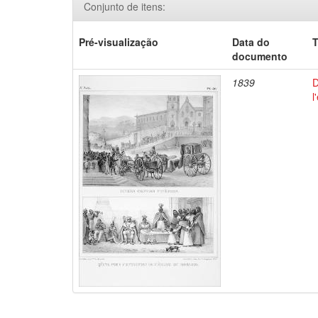
Conjunto de itens:
Pré-visualização
Data do
T
documento
1839
D
l