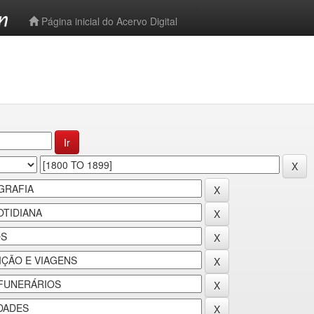
-->
Página inicial do Acervo Digital