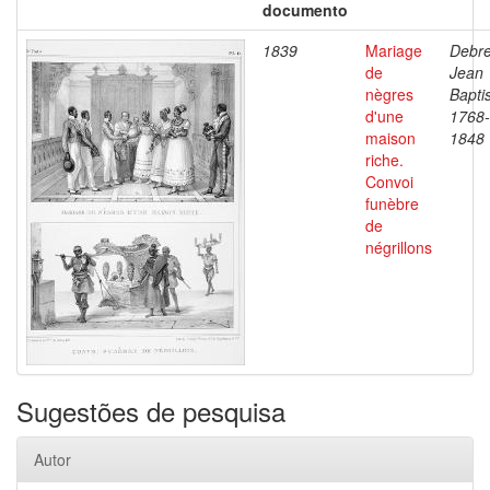
documento
1839
Mariage
Debre
de
Jean
nègres
Baptis
d'une
1768-
maison
1848
riche.
Convoi
funèbre
de
négrillons
Sugestões de pesquisa
Autor