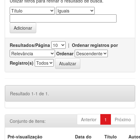
Utilizar filtros para refinar o resultado de busca.
Resultados/Página
|
Ordenar registros por
Ordenar
Registro(s)
Resultado 1-1 de 1.
Anterior
1
Próximo
Conjunto de itens:
Pré-visualização
Data do
Título
Autor