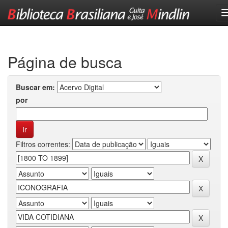
Skip
navigation
Página de busca
Buscar em:
por
Filtros correntes: