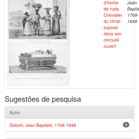
d'herbe
Jean
de ruda.
Baptis
Chevalier
1768-
du christ
1848
exposè
dans son
cercueil
ouvert
Sugestões de pesquisa
Autor
Debret, Jean Baptiste, 1768-1848
1