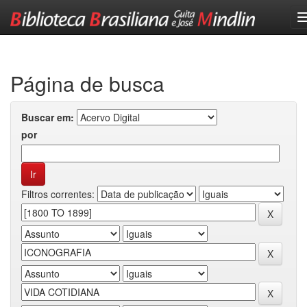
Skip
navigation
Página de busca
Buscar em:
por
Filtros correntes: