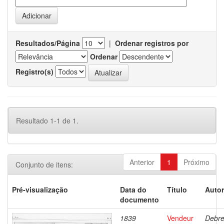
Resultados/Página
|
Ordenar registros por
Ordenar
Registro(s)
Resultado 1-1 de 1.
Anterior
1
Próximo
Conjunto de itens:
Pré-visualização
Data do
Título
Autor
documento
1839
Vendeur
Debre