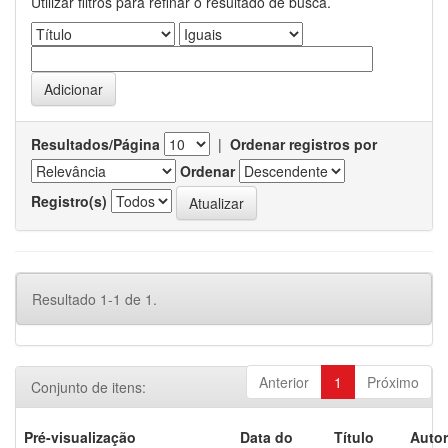
Utilizar filtros para refinar o resultado de busca.
Resultados/Página
|
Ordenar registros por
Ordenar
Registro(s)
Resultado 1-1 de 1.
Anterior
1
Próximo
Conjunto de itens:
Pré-visualização
Data do
Título
Autor