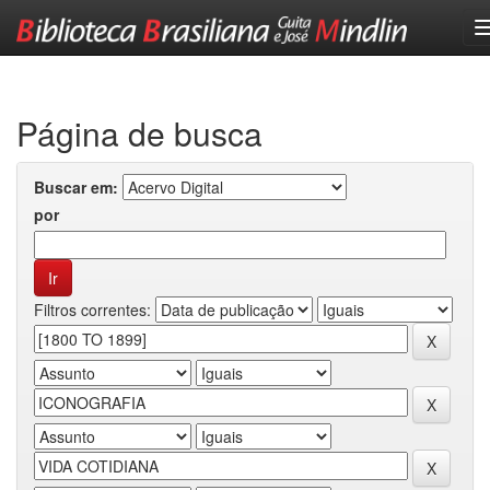
Skip
navigation
Página de busca
Buscar em:
por
Filtros correntes: