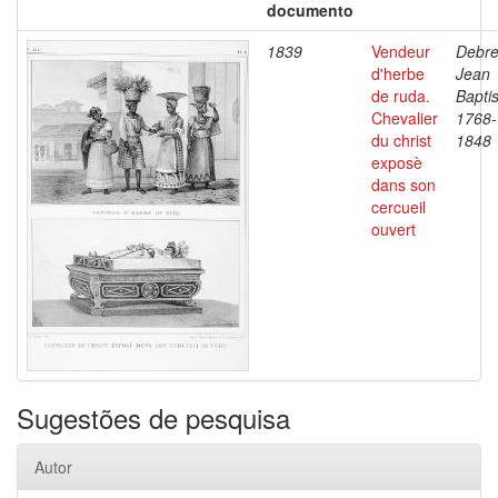
documento
1839
Vendeur
Debre
d'herbe
Jean
de ruda.
Baptis
Chevalier
1768-
du christ
1848
exposè
dans son
cercueil
ouvert
Sugestões de pesquisa
Autor