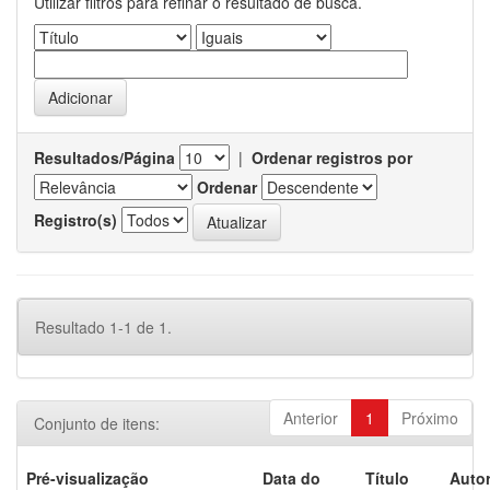
Utilizar filtros para refinar o resultado de busca.
Resultados/Página
|
Ordenar registros por
Ordenar
Registro(s)
Resultado 1-1 de 1.
Anterior
1
Próximo
Conjunto de itens:
Pré-visualização
Data do
Título
Autor