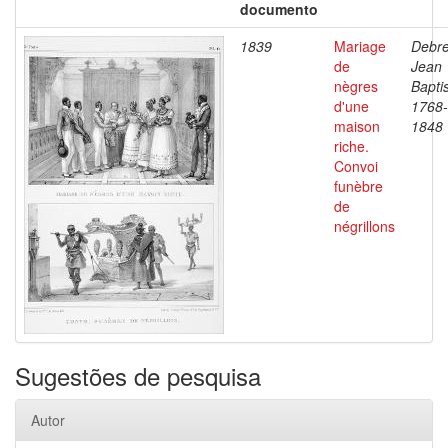
documento
1839
Mariage
Debre
de
Jean
nègres
Baptis
d'une
1768-
maison
1848
riche.
Convoi
funèbre
de
négrillons
Sugestões de pesquisa
Autor