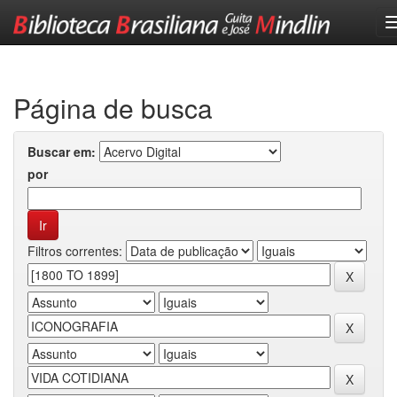
Skip
navigation
Página de busca
Buscar em:
por
Filtros correntes: