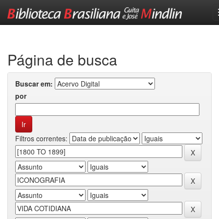
Skip
navigation
Página de busca
Buscar em:
por
Filtros correntes: