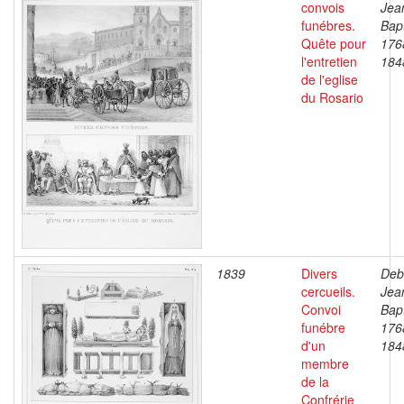
convois
Jea
funébres.
Bapt
Quête pour
176
l'entretien
184
de l'eglise
du Rosario
1839
Divers
Deb
cercueils.
Jea
Convoi
Bapt
funébre
176
d'un
184
membre
de la
Confrérie