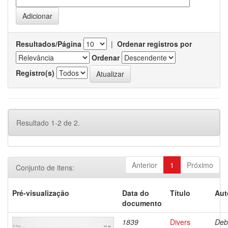
Resultados/Página
|
Ordenar registros por
Ordenar
Registro(s)
Resultado 1-2 de 2.
Anterior
1
Próximo
Conjunto de itens:
Pré-visualização
Data do
Título
Aut
documento
1839
Divers
Deb