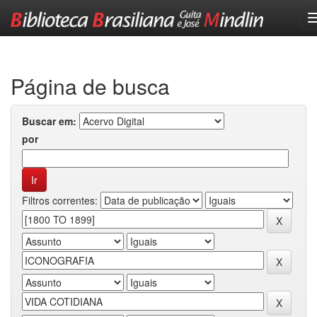
Skip
navigation
Página de busca
Buscar em:
por
Filtros correntes: