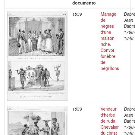
documento
1839
Mariage
Debre
de
Jean
nègres
Baptis
d'une
1768-
maison
1848
riche.
Convoi
funèbre
de
négrillons
1839
Vendeur
Debre
d'herbe
Jean
de ruda.
Baptis
Chevalier
1768-
du christ
1848