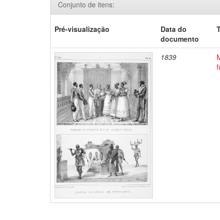
Conjunto de itens:
Pré-visualização
Data do
T
documento
1839
M
f