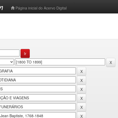
-->
Página inicial do Acervo Digital