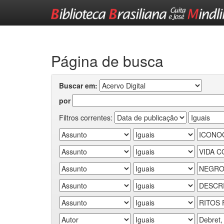
Skip
navigation
Página de busca
Buscar em:
por
Filtros correntes: