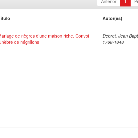
Anterior
1
P
ítulo
Autor(es)
ariage de nègres d'une maison riche. Convoi
Debret, Jean Bapt
unèbre de négrillons
1768-1848