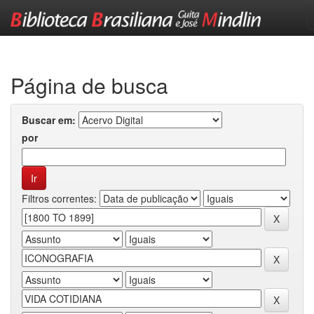
Skip
navigation
Página de busca
Buscar em:
por
Filtros correntes: