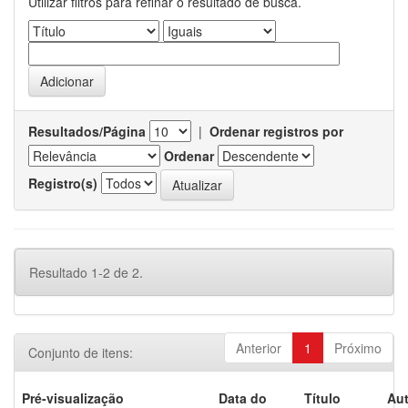
Utilizar filtros para refinar o resultado de busca.
Resultados/Página
|
Ordenar registros por
Ordenar
Registro(s)
Resultado 1-2 de 2.
Anterior
1
Próximo
Conjunto de itens:
Pré-visualização
Data do
Título
Aut