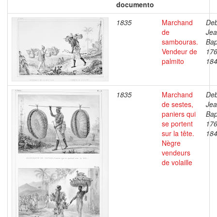
documento
1835
Marchand
Deb
de
Je
sambouras.
Bap
Vendeur de
176
palmito
18
1835
Marchand
Deb
de sestes,
Je
paniers qui
Bap
se portent
176
sur la tête.
18
Nègre
vendeurs
de volaille